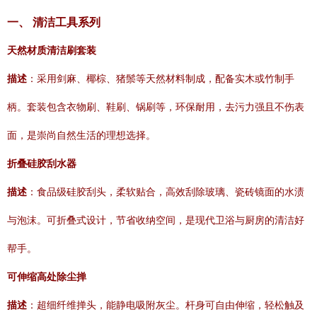
一、 清洁工具系列
天然材质清洁刷套装
描述
：采用剑麻、椰棕、猪鬃等天然材料制成，配备实木或竹制手
柄。套装包含衣物刷、鞋刷、锅刷等，环保耐用，去污力强且不伤表
面，是崇尚自然生活的理想选择。
折叠硅胶刮水器
描述
：食品级硅胶刮头，柔软贴合，高效刮除玻璃、瓷砖镜面的水渍
与泡沫。可折叠式设计，节省收纳空间，是现代卫浴与厨房的清洁好
帮手。
可伸缩高处除尘掸
描述
：超细纤维掸头，能静电吸附灰尘。杆身可自由伸缩，轻松触及