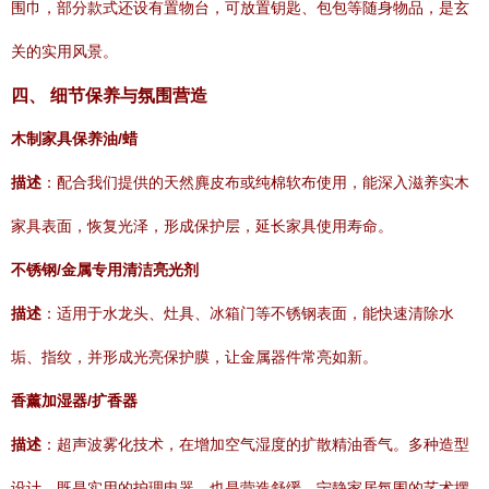
围巾，部分款式还设有置物台，可放置钥匙、包包等随身物品，是玄
关的实用风景。
四、 细节保养与氛围营造
木制家具保养油/蜡
描述
：配合我们提供的天然麂皮布或纯棉软布使用，能深入滋养实木
家具表面，恢复光泽，形成保护层，延长家具使用寿命。
不锈钢/金属专用清洁亮光剂
描述
：适用于水龙头、灶具、冰箱门等不锈钢表面，能快速清除水
垢、指纹，并形成光亮保护膜，让金属器件常亮如新。
香薰加湿器/扩香器
描述
：超声波雾化技术，在增加空气湿度的扩散精油香气。多种造型
设计，既是实用的护理电器，也是营造舒缓、宁静家居氛围的艺术摆