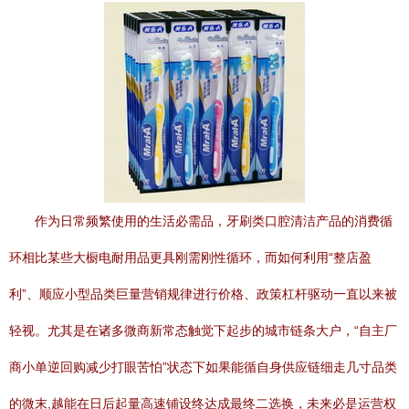
作为日常频繁使用的生活必需品，牙刷类口腔清洁产品的消费循
环相比某些大橱电耐用品更具刚需刚性循环，而如何利用“整店盈
利”、顺应小型品类巨量营销规律进行价格、政策杠杆驱动一直以来被
轻视。尤其是在诸多微商新常态触觉下起步的城市链条大户，“自主厂
商小单逆回购减少打眼苦怕”状态下如果能循自身供应链细走几寸品类
的微末,越能在日后起量高速铺设终达成最终二选换，未来必是运营权