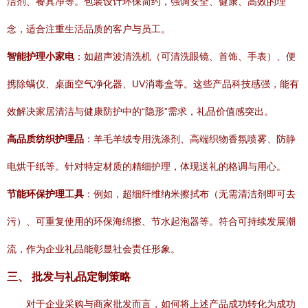
洁剂、餐具净等。包装设计环保简约，强调安全、健康、高效的理
念，适合注重生活品质的客户与员工。
智能护理小家电
：如超声波清洗机（可清洗眼镜、首饰、手表）、便
携除螨仪、桌面空气净化器、UV消毒盒等。这些产品科技感强，能有
效解决家居清洁与健康防护中的“隐形”需求，礼品价值感突出。
高品质纺织护理品
：羊毛羊绒专用洗涤剂、高端织物香氛喷雾、防静
电烘干纸等。针对特定材质的精细护理，体现送礼的格调与用心。
节能环保护理工具
：例如，超细纤维纳米擦拭布（无需清洁剂即可去
污）、可重复使用的环保海绵擦、节水起泡器等。符合可持续发展潮
流，作为企业礼品能彰显社会责任形象。
三、 批发与礼品定制策略
对于企业采购与商家批发而言，如何将上述产品成功转化为成功